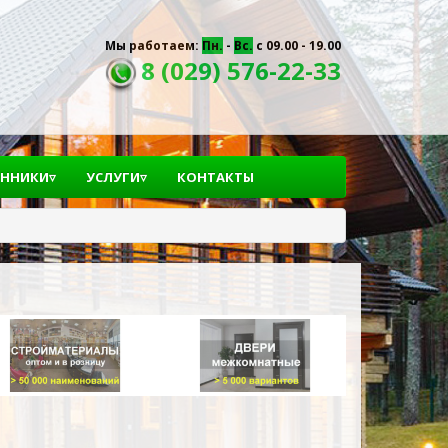
Мы работаем:
Пн.
-
Вс.
с 09.00 - 19.00
8 (029) 576-22-33
ННИКИ▿
УСЛУГИ▿
КОНТАКТЫ